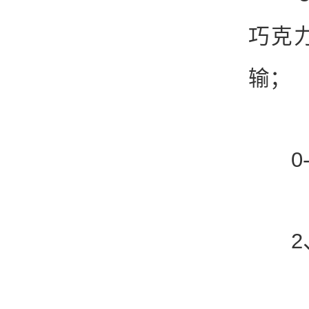
巧克
输；
0-
2、