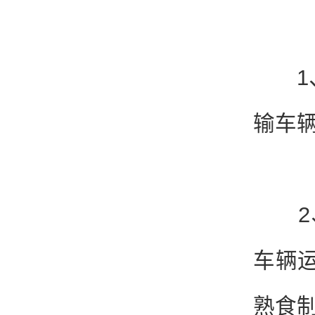
1、冷
输车
2、
车辆
熟食