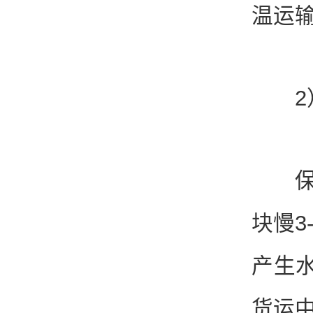
温运
2）
保冷
块慢3
产生
货运